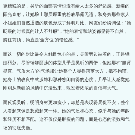
更糟糕的是，吴昕的面部表情也没有给人太多的舒适感。新疆的
阳光直射，让她脸上那层厚重的粉底暴露无遗，和身旁那些素人
小姐姐们自然通透的肤色形成了鲜明对比。网友们纷纷调侃：“她
眨眼的时候真的让人不舒服”，“她的表情和站姿都显得不自然，
胯往前顶，简直是‘全方位’的错位感。”
而这一切的对比最令人触目惊心的是，吴昕旁边站着的，正是锤
娜丽莎。尽管锤娜丽莎的体型几乎是吴昕的两倍，但她那种“腰背
挺直、气质大方”的气场却让她整个人显得落落大方，毫不拘谨。
她身上的改良中式服饰和那种悠闲自得的态度，几乎让人感觉她
刚刚从新疆的风情中沉浸出来，散发着浓浓的自信与大气。
而反观吴昕，明明身材更加瘦小，却总是表现得局促不安，整个
人看起来像是想藏起来一样。她的气质和心态，似乎与她的年龄
和经历不相匹配。这不仅仅是胖瘦的问题，而是心态的溃败和气
场的彻底失衡。