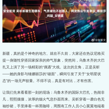
新疆，真的是个神奇的地方。就在不久前，大家还在热议尼格买
提一身随性穿搭回家探亲的帅气形象，突然间，乌鲁木齐的大巴
扎又上演了另一场精彩的“偶遇”大戏。这次的主角，正是吴昕
——她的身影与锤娜丽莎的“碰面”，瞬间引发了关于“女明星状
态”的一场无声较量。不得不说，真是有对比，才有伤害。
让我们先来看看那一刻的现场：乌鲁木齐的国际大巴扎，热闹非
凡，熙熙攘攘，浓厚的烟火气息扑面而来。吴昕穿着一袭白色无
袖纱裙，手里捧着一杯黑咖啡，周围有工作人员小心翼翼地端着