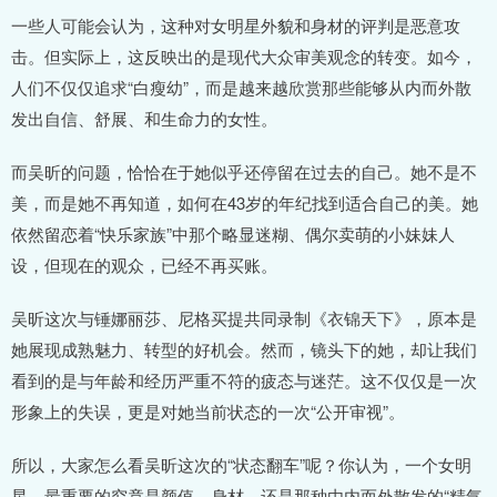
一些人可能会认为，这种对女明星外貌和身材的评判是恶意攻
击。但实际上，这反映出的是现代大众审美观念的转变。如今，
人们不仅仅追求“白瘦幼”，而是越来越欣赏那些能够从内而外散
发出自信、舒展、和生命力的女性。
而吴昕的问题，恰恰在于她似乎还停留在过去的自己。她不是不
美，而是她不再知道，如何在43岁的年纪找到适合自己的美。她
依然留恋着“快乐家族”中那个略显迷糊、偶尔卖萌的小妹妹人
设，但现在的观众，已经不再买账。
吴昕这次与锤娜丽莎、尼格买提共同录制《衣锦天下》，原本是
她展现成熟魅力、转型的好机会。然而，镜头下的她，却让我们
看到的是与年龄和经历严重不符的疲态与迷茫。这不仅仅是一次
形象上的失误，更是对她当前状态的一次“公开审视”。
所以，大家怎么看吴昕这次的“状态翻车”呢？你认为，一个女明
星，最重要的究竟是颜值、身材，还是那种由内而外散发的“精气