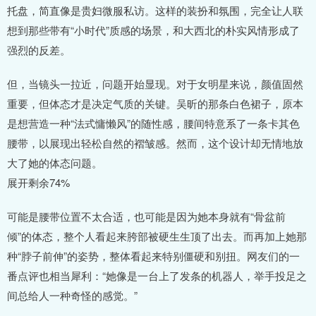
托盘，简直像是贵妇微服私访。这样的装扮和氛围，完全让人联
想到那些带有“小时代”质感的场景，和大西北的朴实风情形成了
强烈的反差。
但，当镜头一拉近，问题开始显现。对于女明星来说，颜值固然
重要，但体态才是决定气质的关键。吴昕的那条白色裙子，原本
是想营造一种“法式慵懒风”的随性感，腰间特意系了一条卡其色
腰带，以展现出轻松自然的褶皱感。然而，这个设计却无情地放
大了她的体态问题。
展开剩余74%
可能是腰带位置不太合适，也可能是因为她本身就有“骨盆前
倾”的体态，整个人看起来胯部被硬生生顶了出去。而再加上她那
种“脖子前伸”的姿势，整体看起来特别僵硬和别扭。网友们的一
番点评也相当犀利：“她像是一台上了发条的机器人，举手投足之
间总给人一种奇怪的感觉。”