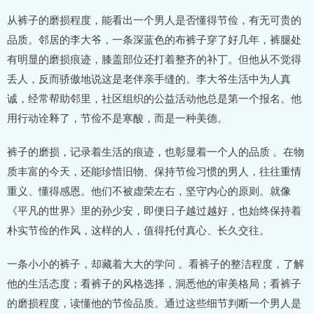
从裤子的磨损程度，能看出一个男人是否懂得节俭，有无可贵的
品质。邻居的李大爷，一条深蓝色的布裤子穿了好几年，裤腿处
有明显的磨损痕迹，膝盖部位还打着整齐的补丁。但他从不觉得
丢人，反而骄傲地说这是老伴亲手缝的。李大爷生活中为人真
诚，经常帮助邻里，社区组织的公益活动他总是第一个报名。他
用行动诠释了，节俭不是寒酸，而是一种美德。
裤子的磨损，记录着生活的痕迹，也彰显着一个人的品质 。在物
质丰富的今天，还能珍惜旧物、保持节俭习惯的男人，往往重情
重义、懂得感恩。他们不被虚荣左右，坚守内心的原则。就像
《平凡的世界》里的孙少安，即便日子越过越好，也始终保持着
朴实节俭的作风，这样的人，值得托付真心、长久交往。
一条小小的裤子，却藏着大大的学问 。看裤子的整洁程度，了解
他的生活态度；看裤子的风格选择，洞悉他的审美格局；看裤子
的磨损程度，读懂他的节俭品质。通过这些细节判断一个男人是