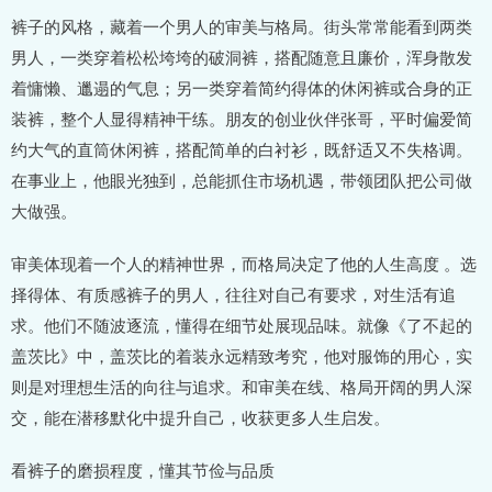
裤子的风格，藏着一个男人的审美与格局。街头常常能看到两类
男人，一类穿着松松垮垮的破洞裤，搭配随意且廉价，浑身散发
着慵懒、邋遢的气息；另一类穿着简约得体的休闲裤或合身的正
装裤，整个人显得精神干练。朋友的创业伙伴张哥，平时偏爱简
约大气的直筒休闲裤，搭配简单的白衬衫，既舒适又不失格调。
在事业上，他眼光独到，总能抓住市场机遇，带领团队把公司做
大做强。
审美体现着一个人的精神世界，而格局决定了他的人生高度 。选
择得体、有质感裤子的男人，往往对自己有要求，对生活有追
求。他们不随波逐流，懂得在细节处展现品味。就像《了不起的
盖茨比》中，盖茨比的着装永远精致考究，他对服饰的用心，实
则是对理想生活的向往与追求。和审美在线、格局开阔的男人深
交，能在潜移默化中提升自己，收获更多人生启发。
看裤子的磨损程度，懂其节俭与品质