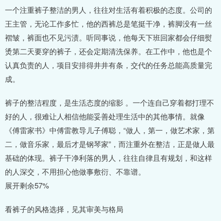
一个注重裤子整洁的男人，往往对生活有着积极的态度。公司的
王主管，无论工作多忙，他的西裤总是笔挺干净，裤脚没有一丝
褶皱，裤面也不见污渍。听同事说，他每天下班回家都会仔细熨
烫第二天要穿的裤子，还会定期清洗保养。在工作中，他也是个
认真负责的人，项目安排得井井有条，交代的任务总能高质量完
成。
裤子的整洁程度，是生活态度的缩影 。一个连自己穿着都打理不
好的人，很难让人相信他能妥善处理生活中的其他事情。就像
《傅雷家书》中傅雷教导儿子傅聪，“做人，第一，做艺术家，第
二，做音乐家，最后才是钢琴家”，而注重外在整洁，正是做人最
基础的体现。裤子干净利落的男人，往往自律且有规划，和这样
的人深交，不用担心他做事敷衍、不靠谱。
展开剩余57%
看裤子的风格选择，见其审美与格局